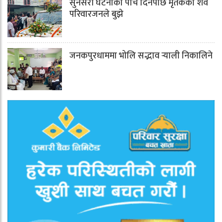
सुनसरी घटनाको पाँच दिनपछि मृतकका शव
परिवारजनले बुझे
जनकपुरधाममा भोलि सद्भाव र्‍याली निकालिने