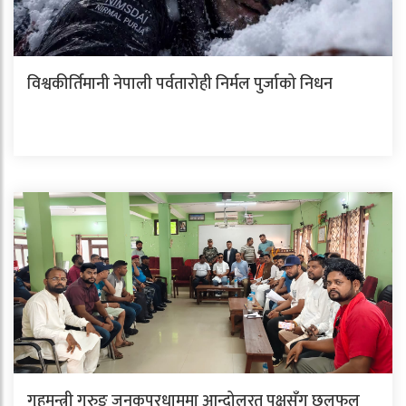
विश्वकीर्तिमानी नेपाली पर्वतारोही निर्मल पुर्जाको निधन
गृहमन्त्री गुरुङ जनकपुरधाममा आन्दोलरत पक्षसँग छलफल