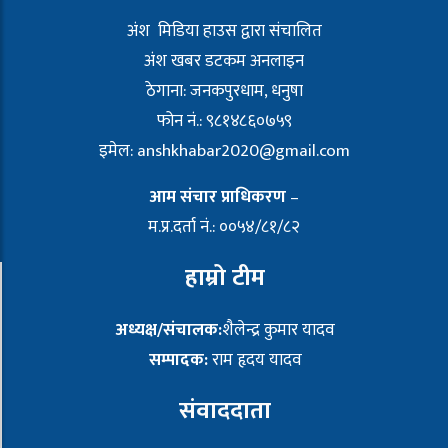
अंश मिडिया हाउस द्वारा संचालित
अंश खबर डटकम अनलाइन
ठेगाना: जनकपुरधाम, धनुषा
फोन नं.: ९८१४८६०७५९
इमेल:
anshkhabar2020@gmail.com
आम संचार प्राधिकरण
–
म.प्र.दर्ता नं.: ००५४/८१/८२
हाम्रो टीम
अध्यक्ष/संचालक:
शैलेन्द्र कुमार यादव
सम्पादक:
राम हृदय यादव
संवाददाता