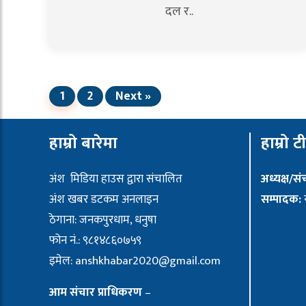
दल र..
1
2
Next »
हाम्रो बारेमा
हाम्रो ट
अंश मिडिया हाउस द्वारा संचालित
अध्यक्ष/स
अंश खबर डटकम अनलाइन
सम्पादक:
र
ठेगाना: जनकपुरधाम, धनुषा
फोन नं.: ९८१४८६०७५९
इमेल:
anshkhabar2020@gmail.com
आम संचार प्राधिकरण
–