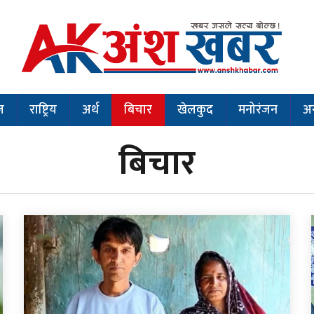
ज
राष्ट्रिय
अर्थ
बिचार
खेलकुद
मनोरंजन
अन
बिचार