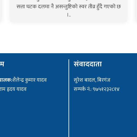
सत्ता घटक दलमा नै असन्तुष्टिको स्वर तीव्र हुँदै गएको छ
।..
ीम
संवाददाता
ंचालक:
शैलेन्द्र कुमार यादव
सुरेश बादल, बिरगंज
ाम हृदय यादव
सम्पर्क नं.: ९७५१२३२८१४