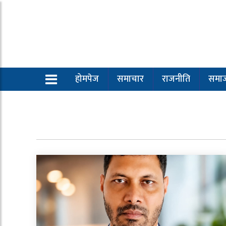
होमपेज
समाचार
राजनीति
समा