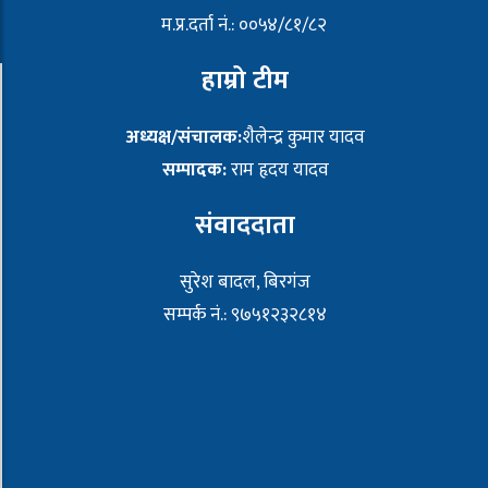
म.प्र.दर्ता नं.: ००५४/८१/८२
हाम्रो टीम
अध्यक्ष/संचालक:
शैलेन्द्र कुमार यादव
सम्पादक:
राम हृदय यादव
संवाददाता
सुरेश बादल, बिरगंज
सम्पर्क नं.: ९७५१२३२८१४