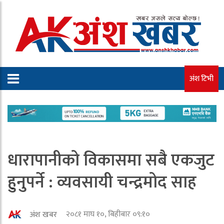
अंश टिभी
धारापानीको विकासमा सबै एकजुट
हुनुपर्ने : व्यवसायी चन्द्रमोद साह
२०८१ माघ १०, बिहीबार ०९:१०
अंश खबर