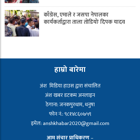
काँग्रेस, एमाले र जसपा नेपालका
कार्यकर्ताद्वारा ताला तोडियोः दिपक यादव
हाम्रो बारेमा
अंश मिडिया हाउस द्वारा संचालित
अंश खबर डटकम अनलाइन
ठेगाना: जनकपुरधाम, धनुषा
फोन नं.: ९८१४८६०७५९
इमेल:
anshkhabar2020@gmail.com
आम संचार प्राधिकरण
–