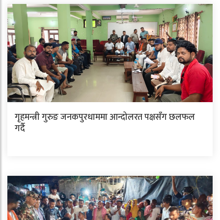
गृहमन्त्री गुरुङ जनकपुरधाममा आन्दोलरत पक्षसँग छलफल
गर्दै