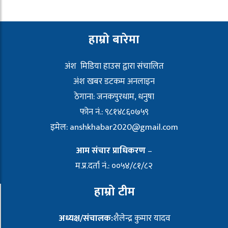
हाम्रो बारेमा
अंश मिडिया हाउस द्वारा संचालित
अंश खबर डटकम अनलाइन
ठेगाना: जनकपुरधाम, धनुषा
फोन नं.: ९८१४८६०७५९
इमेल:
anshkhabar2020@gmail.com
आम संचार प्राधिकरण
–
म.प्र.दर्ता नं.: ००५४/८१/८२
हाम्रो टीम
अध्यक्ष/संचालक:
शैलेन्द्र कुमार यादव