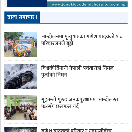
ताजा समाचार !
आन्दोलनमा मृत्यु भएका गणेश यादवको शव
परिवारजनले बुझे
विश्वकीर्तिमानी नेपाली पर्वतारोही निर्मल
पुर्जाको निधन
गृहमन्त्री गुरुङ जनकपुरधाममा आन्दोलरत
पक्षसँग छलफल गर्दै
गणेश यादवको परिवार र गृहमन्त्रीबीच