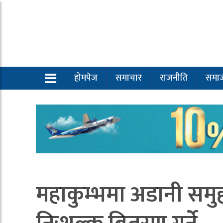
होमपेज
समाचार
राजनीति
समा
महाकुम्भमा अडानी समु