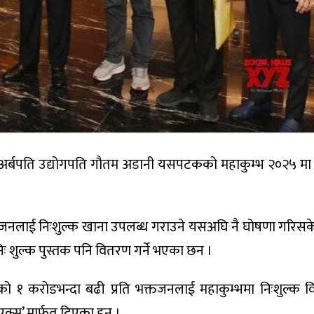
था अर्बपति उद्योगपति गौतम अडानी यसपटकको महाकुम्भ २०२५ मा
तजनलाई निःशुल्क खाना उपलब्ध गराउने यसअघि नै घोषणा गरिस
िः शुल्क पुस्तक पनि वितरण गर्ने भएका छन ।
को १ करोडभन्दा बढी प्रति भक्तजनलाई महाकुम्भमा निःशुल्क वि
एक्स’ मार्फत दिएका हुन् ।