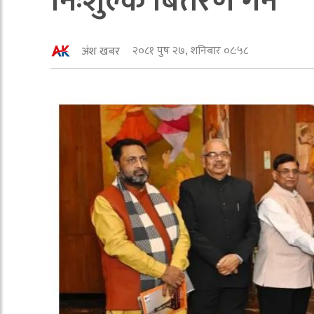
निःशुल्क बितरण गर्ने
२०८१ पुष २७, शनिबार ०८:५८
अंश खबर