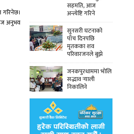
सहमति, आज
ा गरिनेछ।
अन्त्येष्टि गरिने
सहज अनुभव
सुनसरी घटनाको
पाँच दिनपछि
मृतकका शव
परिवारजनले बुझे
जनकपुरधाममा भोलि
सद्भाव र्‍याली
निकालिने