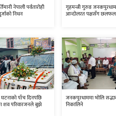
र्तिमानी नेपाली पर्वतारोही
गृहमन्त्री गुरुङ जनकपुरधा
पुर्जाको निधन
आन्दोलरत पक्षसँग छलफल ग
 घटनाको पाँच दिनपछि
जनकपुरधाममा भोलि सद्भाव 
 शव परिवारजनले बुझे
निकालिने