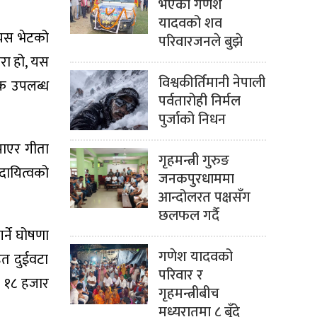
भएका गणेश
यादवको शव
 यस भेटको
परिवारजनले बुझे
ुरा हो, यस
विश्वकीर्तिमानी नेपाली
्क उपलब्ध
पर्वतारोही निर्मल
पुर्जाको निधन
पाएर गीता
गृहमन्त्री गुरुङ
र दायित्वको
जनकपुरधाममा
आन्दोलरत पक्षसँग
छलफल गर्दै
्ने घोषणा
गणेश यादवको
त दुईवटा
परिवार र
ा १८ हजार
गृहमन्त्रीबीच
मध्यरातमा ८ बुँदे