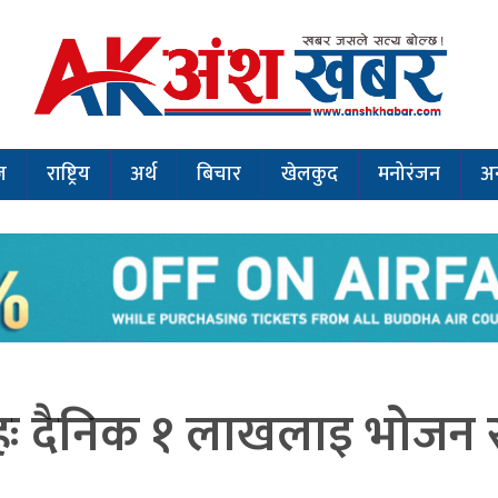
ज
राष्ट्रिय
अर्थ
बिचार
खेलकुद
मनोरंजन
अन
हः दैनिक १ लाखलाइ भोजन र