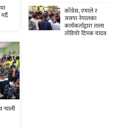
ममा
काँग्रेस, एमाले र
र्दै
जसपा नेपालका
कार्यकर्ताद्वारा ताला
तोडियोः दिपक यादव
र्‍याली