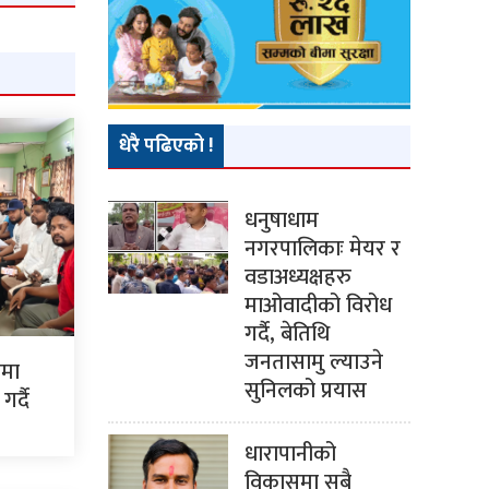
धेरै पढिएको !
धनुषाधाम
नगरपालिकाः मेयर र
वडाअध्यक्षहरु
माओवादीको विरोध
गर्दै, बेतिथि
जनतासामु ल्याउने
ममा
सुनिलको प्रयास
र्दै
धारापानीको
विकासमा सबै