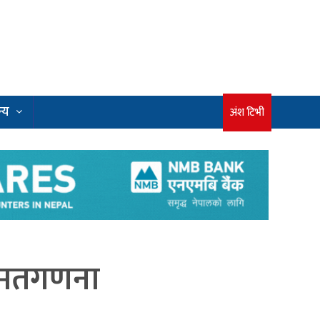
्य
अंश टिभी
ट मतगणना