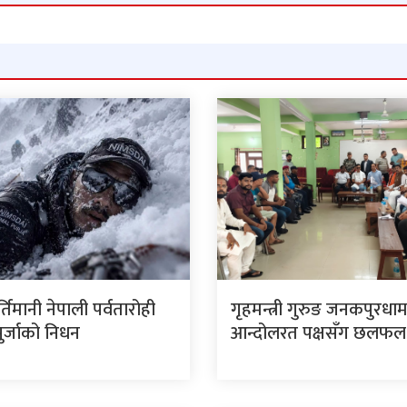
र्तिमानी नेपाली पर्वतारोही
गृहमन्त्री गुरुङ जनकपुरधा
पुर्जाको निधन
आन्दोलरत पक्षसँग छलफल ग