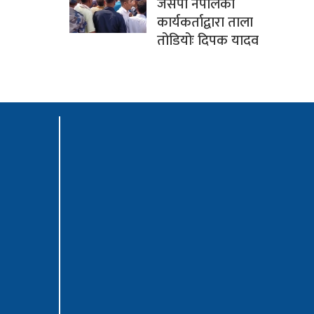
जसपा नेपालका
कार्यकर्ताद्वारा ताला
तोडियोः दिपक यादव