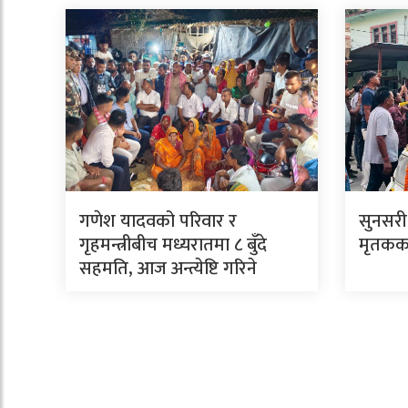
गणेश यादवको परिवार र
सुनसरी
गृहमन्त्रीबीच मध्यरातमा ८ बुँदे
मृतकका
सहमति, आज अन्त्येष्टि गरिने