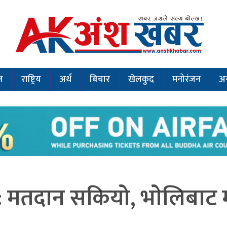
ज
राष्ट्रिय
अर्थ
बिचार
खेलकुद
मनोरंजन
अन
 : मतदान सकियो, भाेलिबा