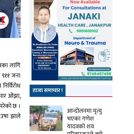
ानका लागि
ा ९११ जना
निर्विरोध
ताजा समाचार !
ुमार ओझा,
 परेको छ ।
आन्दोलनमा मृत्यु
 उषा झाले
भएका गणेश
यादवको शव