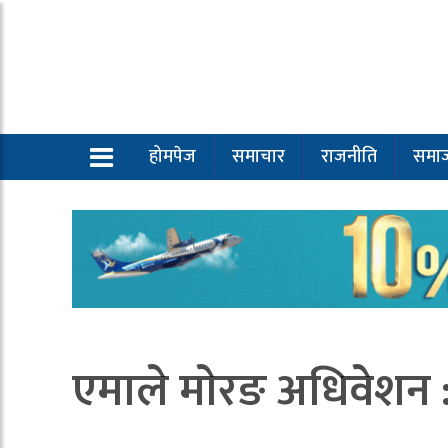
होमपेज
समाचार
राजनीति
समा
एमाले माेरङ अधिवेशन