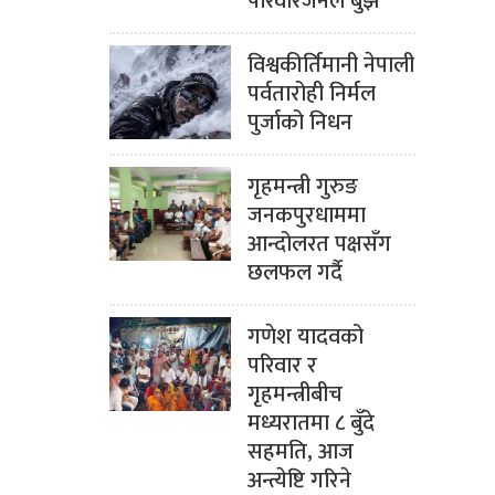
परिवारजनले बुझे
विश्वकीर्तिमानी नेपाली
पर्वतारोही निर्मल
पुर्जाको निधन
गृहमन्त्री गुरुङ
जनकपुरधाममा
आन्दोलरत पक्षसँग
छलफल गर्दै
गणेश यादवको
परिवार र
गृहमन्त्रीबीच
मध्यरातमा ८ बुँदे
सहमति, आज
अन्त्येष्टि गरिने