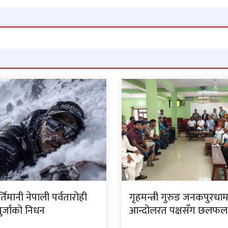
र्तिमानी नेपाली पर्वतारोही
गृहमन्त्री गुरुङ जनकपुरधा
पुर्जाको निधन
आन्दोलरत पक्षसँग छलफल ग