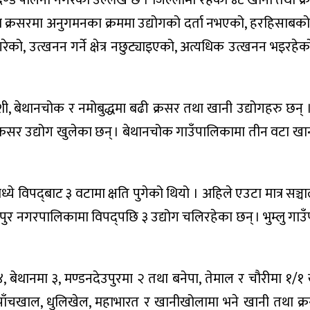
पदण्ड पालना नगरेको उल्लेख छ । जिल्लामा रहेका ४८ खानी तथा क्
ा क्रसरमा अनुगमनका क्रममा उद्योगको दर्ता नभएको, हरहिसाब
रेको, उत्खनन गर्ने क्षेत्र नछुट्याइएको, अत्यधिक उत्खनन भइरह
शी, बेथानचोक र नमोबुद्धमा बढी क्रसर तथा खानी उद्योगहरु छन् 
क्रसर उद्योग खुलेका छन् । बेथानचोक गाउँपालिकामा तीन वटा खान
ये विपद्‍बाट ३ वटामा क्षति पुगेको थियो । अहिले एउटा मात्र सञ्
उपुर नगरपालिकामा विपद्पछि ३ उद्योग चलिरहेका छन् । भुम्लु गा
 ४, बेथानमा ३, मण्डनदेउपुरमा २ तथा बनेपा, तेमाल र चौरीमा १/
 पाँचखाल, धुलिखेल, महाभारत र खानीखोलामा भने खानी तथा क्र