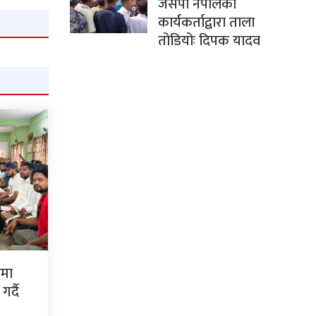
जसपा नेपालका
कार्यकर्ताद्वारा ताला
तोडियोः दिपक यादव
ममा
र्दै