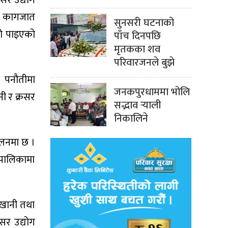
रसर उद्योग
को कागजात
सुनसरी घटनाको
ेको पाइएको
पाँच दिनपछि
मृतकका शव
परिवारजनले बुझे
। पनौतीमा
जनकपुरधाममा भोलि
ी र क्रसर
सद्भाव र्‍याली
निकालिने
चालनमा छ ।
उँपालिकामा
१ खानी तथा
सर उद्योग