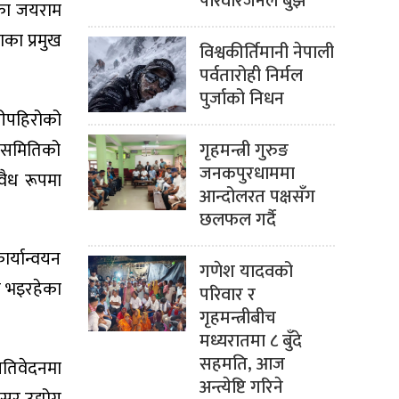
परिवारजनले बुझे
 का जयराम
ाका प्रमुख
विश्वकीर्तिमानी नेपाली
पर्वतारोही निर्मल
पुर्जाको निधन
ढीपहिरोको
ा समितिको
गृहमन्त्री गुरुङ
जनकपुरधाममा
वैध रूपमा
आन्दोलरत पक्षसँग
छलफल गर्दै
ार्यान्वयन
गणेश यादवको
न भइरहेका
परिवार र
गृहमन्त्रीबीच
मध्यरातमा ८ बुँदे
सहमति, आज
रतिवेदनमा
अन्त्येष्टि गरिने