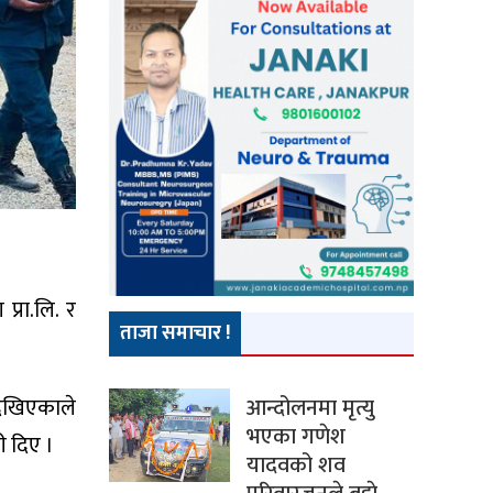
प्रा.लि. र
ताजा समाचार !
आन्दोलनमा मृत्यु
देखिएकाले
भएका गणेश
ी दिए ।
यादवको शव