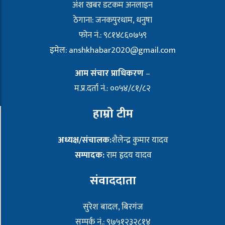
अंश खबर डटकम अनलाइन
ठेगाना: जनकपुरधाम, धनुषा
फोन नं.: ९८१४८६०७५९
इमेल:
anshkhabar2020@gmail.com
आम संचार प्राधिकरण
–
म.प्र.दर्ता नं.: ००५४/८१/८२
हाम्रो टीम
अध्यक्ष/संचालक:
शैलेन्द्र कुमार यादव
सम्पादक:
राम हृदय यादव
संवाददाता
सुरेश बादल, बिरगंज
सम्पर्क नं.: ९७५१२३२८१४