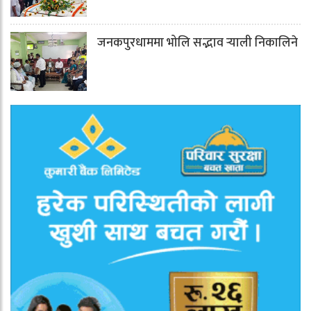
जनकपुरधाममा भोलि सद्भाव र्‍याली निकालिने