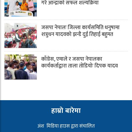
गरे आन्द्राको सफल शल्यक्रिया
जसपा नेपालः जिल्ला कार्यसमिति धनुषामा
शत्रुधन यादवको झन्डै दुई तिहाई बहुमत
काँग्रेस, एमाले र जसपा नेपालका
कार्यकर्ताद्वारा ताला तोडियोः दिपक यादव
हाम्रो बारेमा
अंश मिडिया हाउस द्वारा संचालित