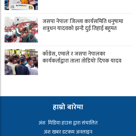
जसपा नेपालः जिल्ला कार्यसमिति धनुषामा
शत्रुधन यादवको झन्डै दुई तिहाई बहुमत
काँग्रेस, एमाले र जसपा नेपालका
कार्यकर्ताद्वारा ताला तोडियोः दिपक यादव
हाम्रो बारेमा
अंश मिडिया हाउस द्वारा संचालित
अंश खबर डटकम अनलाइन