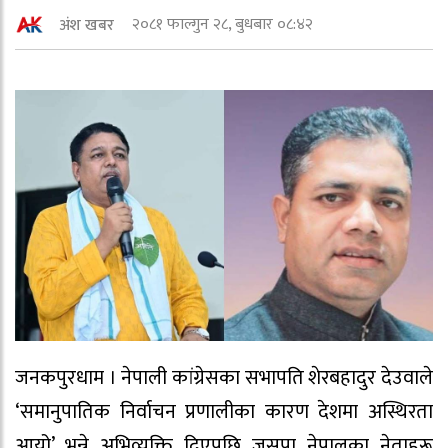
२०८१ फाल्गुन २८, बुधबार ०८:४२
अंश खबर
जनकपुरधाम । नेपाली कांग्रेसका सभापति शेरबहादुर देउवाले
‘समानुपातिक निर्वाचन प्रणालीका कारण देशमा अस्थिरता
आयो’ भन्ने अभिव्यक्ति दिएपछि जसपा नेपालका नेताहरू