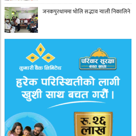
जनकपुरधाममा भोलि सद्भाव र्‍याली निकालिने