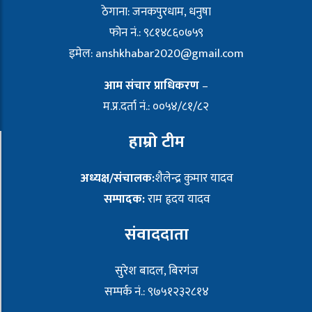
ठेगाना: जनकपुरधाम, धनुषा
फोन नं.: ९८१४८६०७५९
इमेल:
anshkhabar2020@gmail.com
आम संचार प्राधिकरण
–
म.प्र.दर्ता नं.: ००५४/८१/८२
हाम्रो टीम
अध्यक्ष/संचालक:
शैलेन्द्र कुमार यादव
सम्पादक:
राम हृदय यादव
संवाददाता
सुरेश बादल, बिरगंज
सम्पर्क नं.: ९७५१२३२८१४