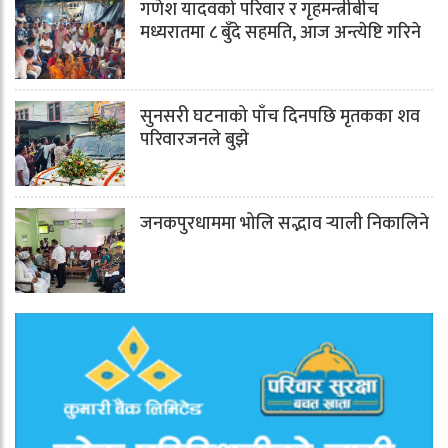
गणेश यादवको परिवार र गृहमन्त्रीबीच
मध्यरातमा ८ बुँदे सहमति, आज अन्त्येष्टि गरिने
सुनसरी घटनाको पाँच दिनपछि मृतकका शव
परिवारजनले बुझे
जनकपुरधाममा भोलि सद्भाव र्‍याली निकालिने