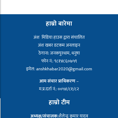
हाम्रो बारेमा
अंश मिडिया हाउस द्वारा संचालित
अंश खबर डटकम अनलाइन
ठेगाना: जनकपुरधाम, धनुषा
फोन नं.: ९८१४८६०७५९
इमेल:
anshkhabar2020@gmail.com
आम संचार प्राधिकरण
–
म.प्र.दर्ता नं.: ००५४/८१/८२
हाम्रो टीम
अध्यक्ष/संचालक:
शैलेन्द्र कुमार यादव