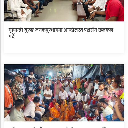
गृहमन्त्री गुरुङ जनकपुरधाममा आन्दोलरत पक्षसँग छलफल
गर्दै