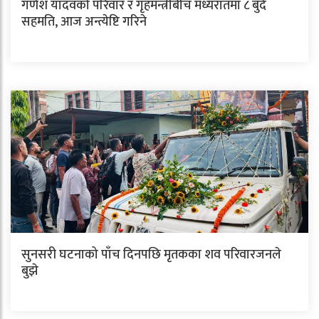
गणेश यादवको परिवार र गृहमन्त्रीबीच मध्यरातमा ८ बुँदे
सहमति, आज अन्त्येष्टि गरिने
सुनसरी घटनाको पाँच दिनपछि मृतकका शव परिवारजनले
बुझे