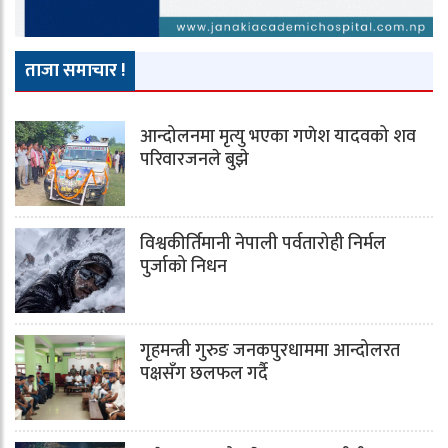
ताजा समाचार !
आन्दोलनमा मृत्यु भएका गणेश यादवको शव
परिवारजनले बुझे
विश्वकीर्तिमानी नेपाली पर्वतारोही निर्मल
पुर्जाको निधन
गृहमन्त्री गुरुङ जनकपुरधाममा आन्दोलरत
पक्षसँग छलफल गर्दै