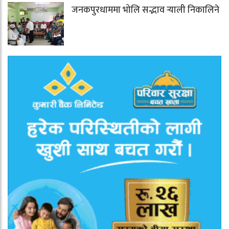
जनकपुरधाममा भोलि सद्भाव र्‍याली निकालिने