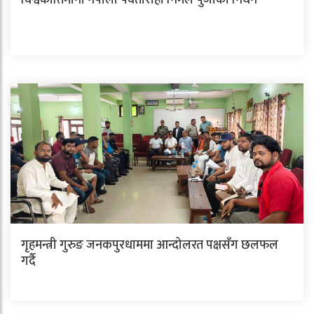
विश्वकीर्तिमानी नेपाली पर्वतारोही निर्मल पुर्जाको निधन
गृहमन्त्री गुरुङ जनकपुरधाममा आन्दोलरत पक्षसँग छलफल
गर्दै