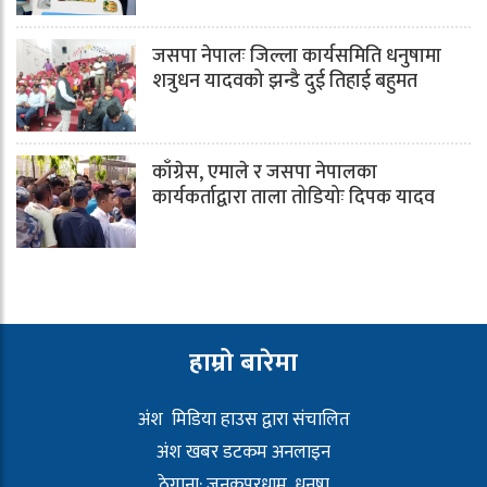
जसपा नेपालः जिल्ला कार्यसमिति धनुषामा
शत्रुधन यादवको झन्डै दुई तिहाई बहुमत
काँग्रेस, एमाले र जसपा नेपालका
कार्यकर्ताद्वारा ताला तोडियोः दिपक यादव
हाम्रो बारेमा
अंश मिडिया हाउस द्वारा संचालित
अंश खबर डटकम अनलाइन
ठेगाना: जनकपुरधाम, धनुषा