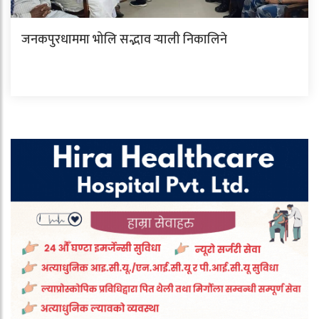
जनकपुरधाममा भोलि सद्भाव र्‍याली निकालिने