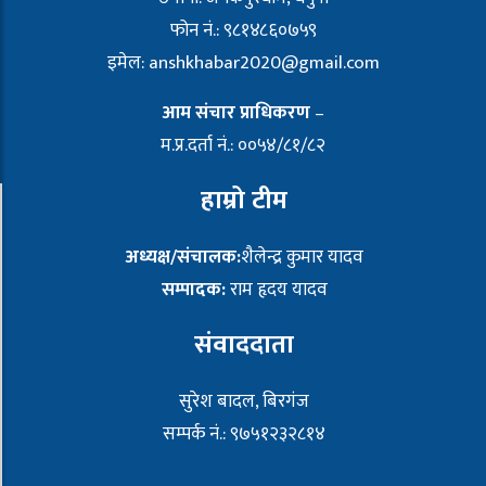
फोन नं.: ९८१४८६०७५९
इमेल:
anshkhabar2020@gmail.com
आम संचार प्राधिकरण
–
म.प्र.दर्ता नं.: ००५४/८१/८२
हाम्रो टीम
अध्यक्ष/संचालक:
शैलेन्द्र कुमार यादव
सम्पादक:
राम हृदय यादव
संवाददाता
सुरेश बादल, बिरगंज
सम्पर्क नं.: ९७५१२३२८१४