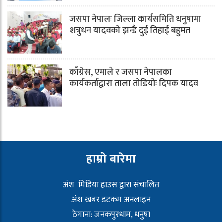
जसपा नेपालः जिल्ला कार्यसमिति धनुषामा
शत्रुधन यादवको झन्डै दुई तिहाई बहुमत
काँग्रेस, एमाले र जसपा नेपालका
कार्यकर्ताद्वारा ताला तोडियोः दिपक यादव
हाम्रो बारेमा
अंश मिडिया हाउस द्वारा संचालित
अंश खबर डटकम अनलाइन
ठेगाना: जनकपुरधाम, धनुषा