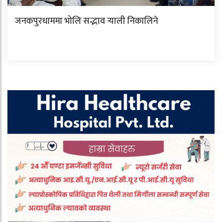
जनकपुरधाममा भोलि सद्भाव र्‍याली निकालिने