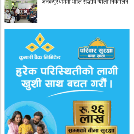
जनकपुरधाममा भोलि सद्भाव र्‍याली निकालिने