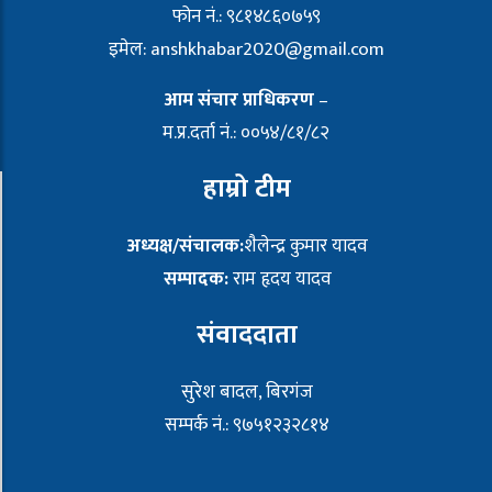
फोन नं.: ९८१४८६०७५९
इमेल:
anshkhabar2020@gmail.com
आम संचार प्राधिकरण
–
म.प्र.दर्ता नं.: ००५४/८१/८२
हाम्रो टीम
अध्यक्ष/संचालक:
शैलेन्द्र कुमार यादव
सम्पादक:
राम हृदय यादव
संवाददाता
सुरेश बादल, बिरगंज
सम्पर्क नं.: ९७५१२३२८१४