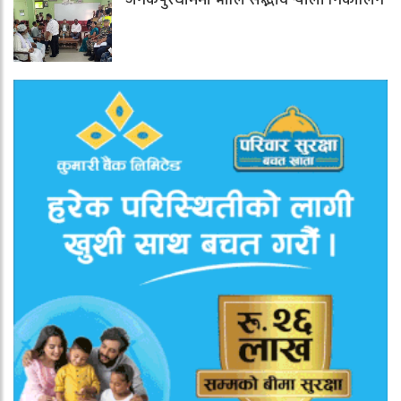
जनकपुरधाममा भोलि सद्भाव र्‍याली निकालिने