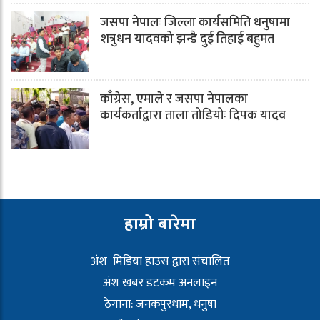
जसपा नेपालः जिल्ला कार्यसमिति धनुषामा
शत्रुधन यादवको झन्डै दुई तिहाई बहुमत
काँग्रेस, एमाले र जसपा नेपालका
कार्यकर्ताद्वारा ताला तोडियोः दिपक यादव
हाम्रो बारेमा
अंश मिडिया हाउस द्वारा संचालित
अंश खबर डटकम अनलाइन
ठेगाना: जनकपुरधाम, धनुषा