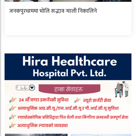
जनकपुरधाममा भोलि सद्भाव र्‍याली निकालिने