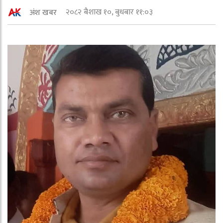
२०८२ बैशाख १०, बुधबार ११:०३
अंश खबर