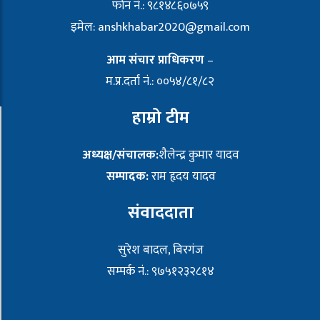
फोन नं.: ९८१४८६०७५९
इमेल:
anshkhabar2020@gmail.com
आम संचार प्राधिकरण
–
म.प्र.दर्ता नं.: ००५४/८१/८२
हाम्रो टीम
अध्यक्ष/संचालक:
शैलेन्द्र कुमार यादव
सम्पादक:
राम हृदय यादव
संवाददाता
सुरेश बादल, बिरगंज
सम्पर्क नं.: ९७५१२३२८१४