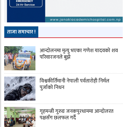
ताजा समाचार !
आन्दोलनमा मृत्यु भएका गणेश यादवको शव
परिवारजनले बुझे
विश्वकीर्तिमानी नेपाली पर्वतारोही निर्मल
पुर्जाको निधन
गृहमन्त्री गुरुङ जनकपुरधाममा आन्दोलरत
पक्षसँग छलफल गर्दै