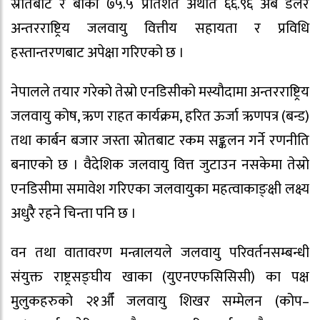
स्रोतबाट र बाँकी ७५.५ प्रतिशत अर्थात ६६.९६ अर्ब डलर
अन्तरराष्ट्रिय जलवायु वित्तीय सहायता र प्रविधि
हस्तान्तरणबाट अपेक्षा गरिएको छ ।
नेपालले तयार गरेको तेस्रो एनडिसीको मस्यौदामा अन्तरराष्ट्रिय
जलवायु कोष, ऋण राहत कार्यक्रम, हरित ऊर्जा ऋणपत्र (बन्ड)
तथा कार्बन बजार जस्ता स्रोतबाट रकम सङ्कलन गर्ने रणनीति
बनाएको छ । वैदेशिक जलवायु वित्त जुटाउन नसकेमा तेस्रो
एनडिसीमा समावेश गरिएका जलवायुका महत्वाकाङ्क्षी लक्ष्य
अधुरैै रहने चिन्ता पनि छ ।
वन तथा वातावरण मन्त्रालयले जलवायु परिवर्तनसम्बन्धी
संयुक्त राष्ट्रसङ्घीय खाका (युएनएफसिसिसी) का पक्ष
मुलुकहरुको २१औँ जलवायु शिखर सम्मेलन (कोप–