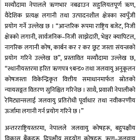
मस्यौदामा नेपालले ऋणभार नबढाउन सहुलियतपूर्ण ऋण,
वैदेशिक प्रत्यक्ष लगानी तथा उत्पादनशील क्षेत्रका स्वपुँजी
प्रयोग गर्ने उल्लेख छ । “आन्तरिक रूपमा राष्ट्रिय बजेट, निजी
क्षेत्रको लगानी, सार्वजनिक–निजी साझेदारी, भेञ्चर क्यापिटल,
नागरिक लगानी कोष, कार्बन कर र कर छुट जस्ता संयन्त्रको
प्रयोग गरिने उल्लेख छ”, प्रस्तावित मस्यौदामा उल्लेख छ,
“स्थानीयस्तरमा हरित ऋणपत्र ९बन्ड० तथा जलवायु अनुकूलन
कोषजस्ता विकेन्द्रिकृत वित्तीय समाधानमार्फत स्रोतको
न्यायसङ्गत वितरण सुनिश्चित गरिनेछ । साथै, प्रवासी नेपालीको
रेमिट्यान्सलाई जलवायु प्रतिरोधी पूर्वाधार तथा नवीकरणीय
ऊर्जामा लगानी गर्न प्रयोग गरिने छ ।”
अन्तरराष्ट्रियस्तरमा, नेपालले जलवायु कोषहरू, बहुपक्षीय
विकास बैंकहरू, द्विपक्षीय सहयोग कोषहरू, ऋण–जलवायु