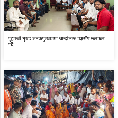
गृहमन्त्री गुरुङ जनकपुरधाममा आन्दोलरत पक्षसँग छलफल
गर्दै