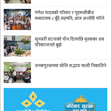
गणेश यादवको परिवार र गृहमन्त्रीबीच
मध्यरातमा ८ बुँदे सहमति, आज अन्त्येष्टि गरिने
सुनसरी घटनाको पाँच दिनपछि मृतकका शव
परिवारजनले बुझे
जनकपुरधाममा भोलि सद्भाव र्‍याली निकालिने