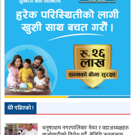
धेरै पढिएको !
धनुषाधाम नगरपालिकाः मेयर र वडाअध्यक्षहरु
माओवादीको विरोध गर्दै, बेतिथि जनतासामु