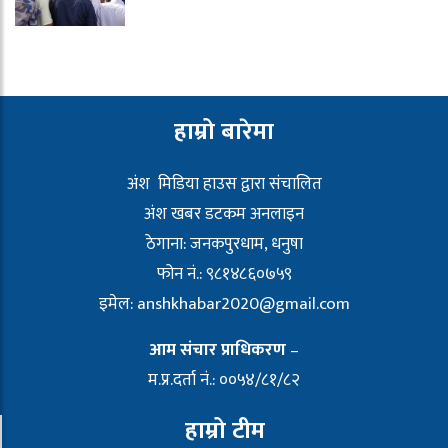
हाम्रो बारेमा
अंश मिडिया हाउस द्वारा संचालित
अंश खबर डटकम अनलाइन
ठेगाना: जनकपुरधाम, धनुषा
फोन नं.: ९८१४८६०७५९
इमेल:
anshkhabar2020@gmail.com
आम संचार प्राधिकरण
–
म.प्र.दर्ता नं.: ००५४/८१/८२
हाम्रो टीम