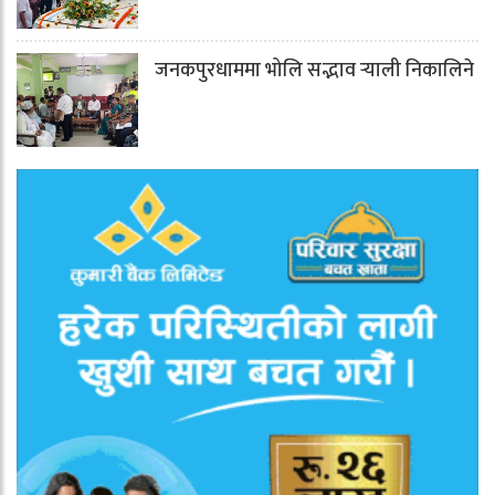
जनकपुरधाममा भोलि सद्भाव र्‍याली निकालिने