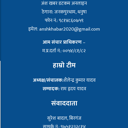
अंश खबर डटकम अनलाइन
ठेगाना: जनकपुरधाम, धनुषा
फोन नं.: ९८१४८६०७५९
इमेल:
anshkhabar2020@gmail.com
आम संचार प्राधिकरण
–
म.प्र.दर्ता नं.: ००५४/८१/८२
हाम्रो टीम
अध्यक्ष/संचालक:
शैलेन्द्र कुमार यादव
सम्पादक:
राम हृदय यादव
संवाददाता
सुरेश बादल, बिरगंज
सम्पर्क नं.: ९७५१२३२८१४