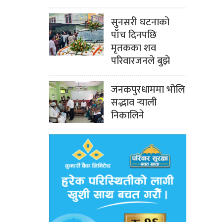
सुनसरी घटनाको
पाँच दिनपछि
मृतकका शव
परिवारजनले बुझे
जनकपुरधाममा भोलि
सद्भाव र्‍याली
निकालिने