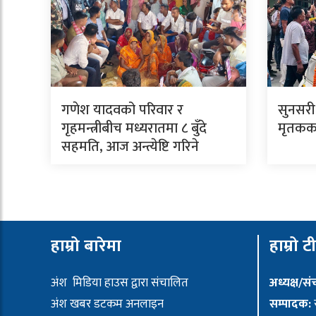
गणेश यादवको परिवार र
सुनसरी
गृहमन्त्रीबीच मध्यरातमा ८ बुँदे
मृतकका
सहमति, आज अन्त्येष्टि गरिने
हाम्रो बारेमा
हाम्रो ट
अंश मिडिया हाउस द्वारा संचालित
अध्यक्ष/स
अंश खबर डटकम अनलाइन
सम्पादक:
र