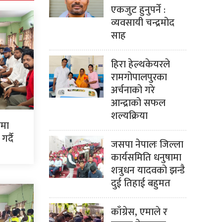
एकजुट हुनुपर्ने :
व्यवसायी चन्द्रमोद
साह
हिरा हेल्थकेयरले
रामगोपालपुरका
अर्चनाको गरे
आन्द्राको सफल
शल्यक्रिया
ममा
र्दै
जसपा नेपालः जिल्ला
कार्यसमिति धनुषामा
शत्रुधन यादवको झन्डै
दुई तिहाई बहुमत
काँग्रेस, एमाले र