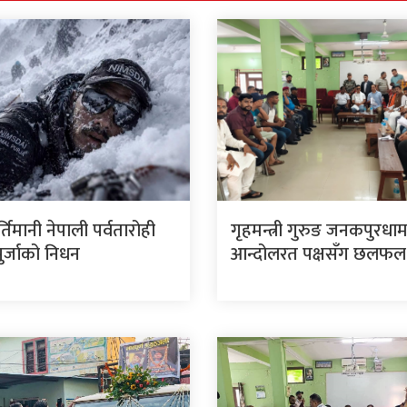
र्तिमानी नेपाली पर्वतारोही
गृहमन्त्री गुरुङ जनकपुरधा
पुर्जाको निधन
आन्दोलरत पक्षसँग छलफल ग