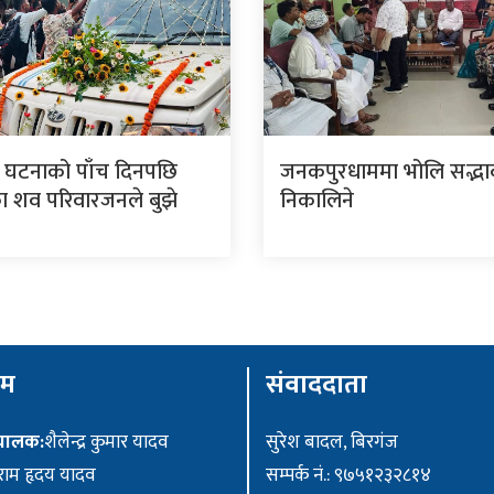
 घटनाको पाँच दिनपछि
जनकपुरधाममा भोलि सद्भाव 
 शव परिवारजनले बुझे
निकालिने
ीम
संवाददाता
ंचालक:
शैलेन्द्र कुमार यादव
सुरेश बादल, बिरगंज
ाम हृदय यादव
सम्पर्क नं.: ९७५१२३२८१४