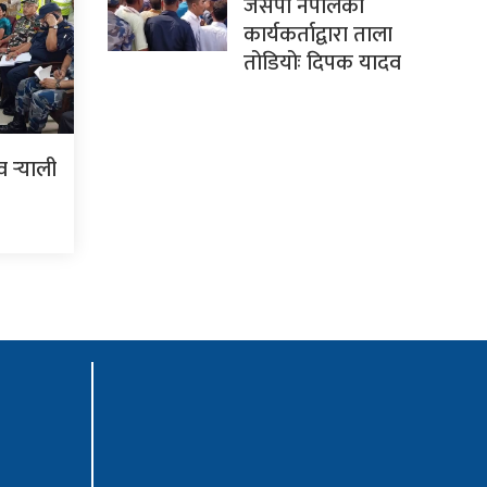
जसपा नेपालका
कार्यकर्ताद्वारा ताला
तोडियोः दिपक यादव
र्‍याली