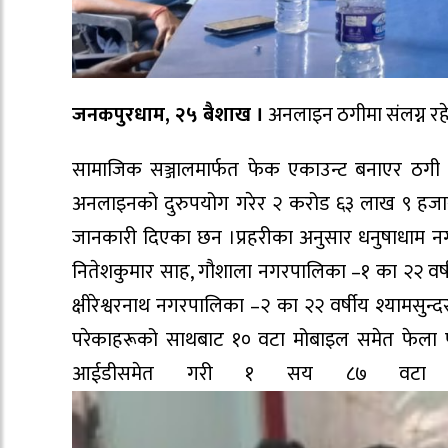
जनकपुरधाम, २५ बैशाख ।
अनलाइन ठगीमा संलग्न रहे
सामाजिक सञ्जालमार्फत फेक एकाउन्ट बनाएर ठगी ग
अनलाइनको दुरुपयोग गरेर २ करोड ६३ लाख ९ हजार ती
जानकारी दिएका छन ।प्रहरीका अनुसार धनुषाधाम नग
नितेशकुमार साह, गौशाला नगरपालिका –१ का २२ वर्ष
क्षीरेश्वरनाथ नगरपालिका –२ का २२ वर्षीय श्यामसुन्
परेकाहरूको साथबाट १० वटा मोबाइल समेत फेला परे
आईडीसमेत गरी १ सय ८७ वटा खा