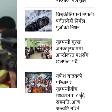
परिवारजनले बुझे
विश्वकीर्तिमानी नेपाली
पर्वतारोही निर्मल
पुर्जाको निधन
गृहमन्त्री गुरुङ
जनकपुरधाममा
आन्दोलरत पक्षसँग
छलफल गर्दै
गणेश यादवको
परिवार र
गृहमन्त्रीबीच
मध्यरातमा ८ बुँदे
सहमति, आज
अन्त्येष्टि गरिने