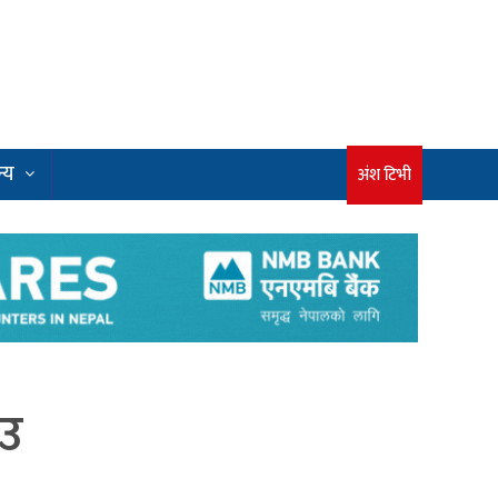
्य
अंश टिभी
ाउ