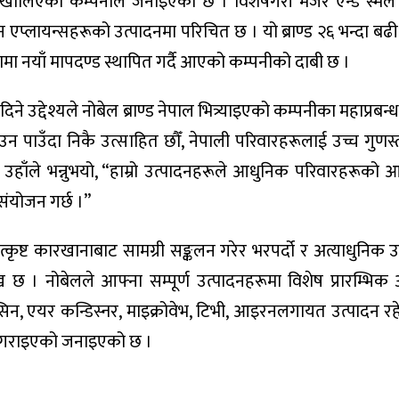
खा खोलिएको कम्पनीले जनाइएको छ । विशेषगरी मेजर एन्ड स्मल 
–इन एप्लायन्सहरूको उत्पादनमा परिचित छ । यो ब्राण्ड २६ भन्दा बढ
ामा नयाँ मापदण्ड स्थापित गर्दै आएको कम्पनीको दाबी छ ।
िने उद्देश्यले नोबेल ब्राण्ड नेपाल भित्र्याइएको कम्पनीका महाप्रबन्
उन पाउँदा निकै उत्साहित छौँ, नेपाली परिवारहरूलाई उच्च गुणस
उहाँले भन्नुभयो, “हाम्रो उत्पादनहरूले आधुनिक परिवारहरूको
य संयोजन गर्छ ।”
उत्कृष्ट कारखानाबाट सामग्री सङ्कलन गरेर भरपर्दो र अत्याधुनिक 
्लेख छ । नोबेलले आफ्ना सम्पूर्ण उत्पादनहरूमा विशेष प्रारम्भ
िन, एयर कन्डिस्नर, माइक्रोवेभ, टिभी, आइरनलगायत उत्पादन रह
्ध गराइएको जनाइएको छ ।