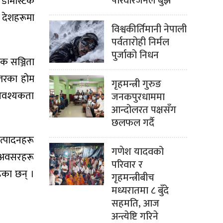
परिवारजनले बुझे
डोमेस्टिक
ी देशहरूमा
विश्वकीर्तिमानी नेपाली
पर्वतारोही निर्मल
पुर्जाको निधन
धक सञ्जिता
्तरका होम
गृहमन्त्री गुरुङ
 आवश्यकता
जनकपुरधाममा
आन्दोलरत पक्षसँग
छलफल गर्दै
उत्पादनहरू
गणेश यादवको
िक अवसरहरू
परिवार र
ेका छन् ।
गृहमन्त्रीबीच
मध्यरातमा ८ बुँदे
सहमति, आज
अन्त्येष्टि गरिने