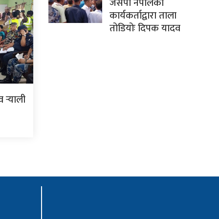
जसपा नेपालका
कार्यकर्ताद्वारा ताला
तोडियोः दिपक यादव
र्‍याली