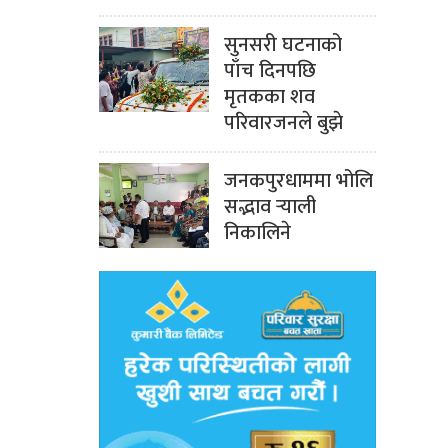
सुनसरी घटनाको
पाँच दिनपछि
मृतकका शव
परिवारजनले बुझे
जनकपुरधाममा भोलि
सद्भाव र्‍याली
निकालिने