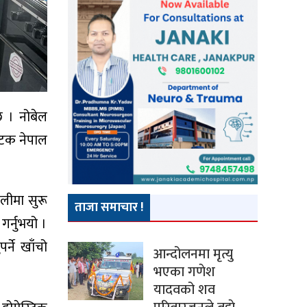
छ । नोबेल
ोपटक नेपाल
लीमा सुरू
ताजा समाचार !
गर्नुभयो ।
र्ने खाँचो
आन्दोलनमा मृत्यु
भएका गणेश
यादवको शव