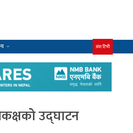
्य
अंश टिभी
्रीकक्षको उद्घाटन