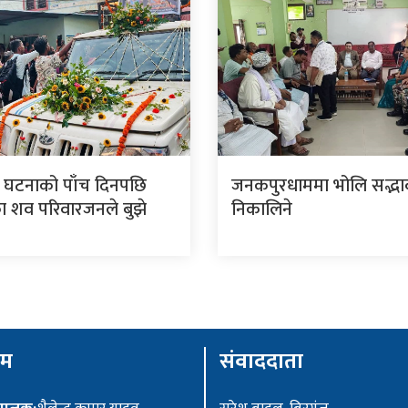
 घटनाको पाँच दिनपछि
जनकपुरधाममा भोलि सद्भाव 
 शव परिवारजनले बुझे
निकालिने
ीम
संवाददाता