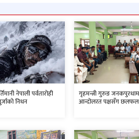
र्तिमानी नेपाली पर्वतारोही
गृहमन्त्री गुरुङ जनकपुरधा
पुर्जाको निधन
आन्दोलरत पक्षसँग छलफल ग