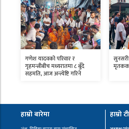
गणेश यादवको परिवार र
सुनसरी
गृहमन्त्रीबीच मध्यरातमा ८ बुँदे
मृतकका
सहमति, आज अन्त्येष्टि गरिने
हाम्रो बारेमा
हाम्रो ट