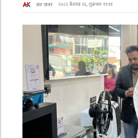
२०८२ बैशाख २६, शुक्रबार १९:११
अंश खबर