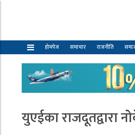
होमपेज
समाचार
राजनीति
समा
युएईका राजदूतद्वारा नो