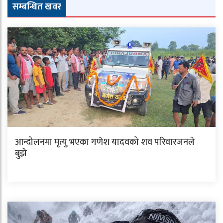
सम्बन्धित खवर
आन्दोलनमा मृत्यु भएका गणेश यादवको शव परिवारजनले
बुझे