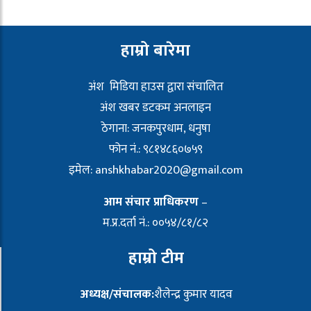
हाम्रो बारेमा
अंश मिडिया हाउस द्वारा संचालित
अंश खबर डटकम अनलाइन
ठेगाना: जनकपुरधाम, धनुषा
फोन नं.: ९८१४८६०७५९
इमेल:
anshkhabar2020@gmail.com
आम संचार प्राधिकरण
–
म.प्र.दर्ता नं.: ००५४/८१/८२
हाम्रो टीम
अध्यक्ष/संचालक:
शैलेन्द्र कुमार यादव