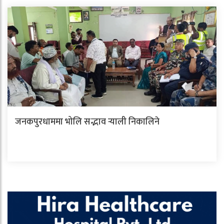
जनकपुरधाममा भोलि सद्भाव र्‍याली निकालिने