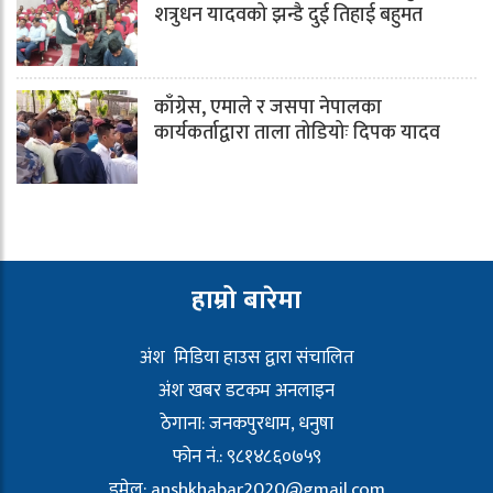
शत्रुधन यादवको झन्डै दुई तिहाई बहुमत
काँग्रेस, एमाले र जसपा नेपालका
कार्यकर्ताद्वारा ताला तोडियोः दिपक यादव
हाम्रो बारेमा
अंश मिडिया हाउस द्वारा संचालित
अंश खबर डटकम अनलाइन
ठेगाना: जनकपुरधाम, धनुषा
फोन नं.: ९८१४८६०७५९
इमेल:
anshkhabar2020@gmail.com