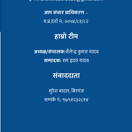
आम संचार प्राधिकरण
–
म.प्र.दर्ता नं.: ००५४/८१/८२
हाम्रो टीम
अध्यक्ष/संचालक:
शैलेन्द्र कुमार यादव
सम्पादक:
राम हृदय यादव
संवाददाता
सुरेश बादल, बिरगंज
सम्पर्क नं.: ९७५१२३२८१४