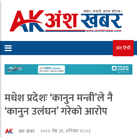
अंश टिभी
मधेश प्रदेशः ‘कानुन मन्त्री’ले नै
‘कानुन उलंघन’ गरेको आरोप
२०८२ जेष्ठ ३१, शनिबार १८:०३
अंश खबर