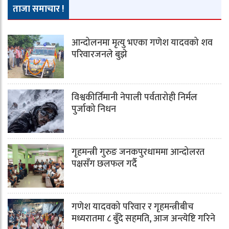
ताजा समाचार !
आन्दोलनमा मृत्यु भएका गणेश यादवको शव
परिवारजनले बुझे
विश्वकीर्तिमानी नेपाली पर्वतारोही निर्मल
पुर्जाको निधन
गृहमन्त्री गुरुङ जनकपुरधाममा आन्दोलरत
पक्षसँग छलफल गर्दै
गणेश यादवको परिवार र गृहमन्त्रीबीच
मध्यरातमा ८ बुँदे सहमति, आज अन्त्येष्टि गरिने