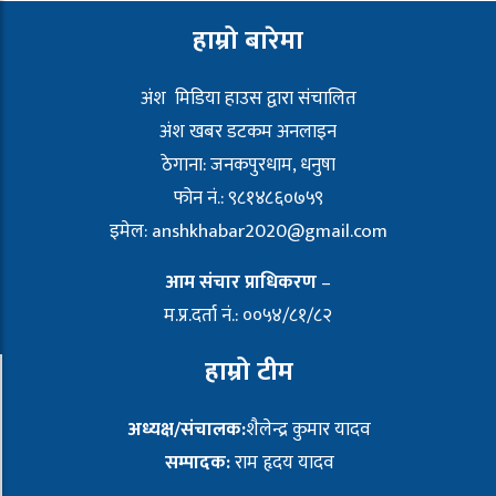
हाम्रो बारेमा
अंश मिडिया हाउस द्वारा संचालित
अंश खबर डटकम अनलाइन
ठेगाना: जनकपुरधाम, धनुषा
फोन नं.: ९८१४८६०७५९
इमेल:
anshkhabar2020@gmail.com
आम संचार प्राधिकरण
–
म.प्र.दर्ता नं.: ००५४/८१/८२
हाम्रो टीम
अध्यक्ष/संचालक:
शैलेन्द्र कुमार यादव
सम्पादक:
राम हृदय यादव