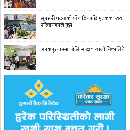
सुनसरी घटनाको पाँच दिनपछि मृतकका शव
परिवारजनले बुझे
जनकपुरधाममा भोलि सद्भाव र्‍याली निकालिने