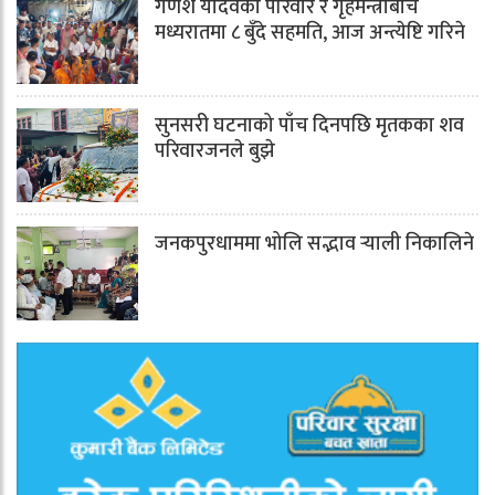
गणेश यादवको परिवार र गृहमन्त्रीबीच
मध्यरातमा ८ बुँदे सहमति, आज अन्त्येष्टि गरिने
सुनसरी घटनाको पाँच दिनपछि मृतकका शव
परिवारजनले बुझे
जनकपुरधाममा भोलि सद्भाव र्‍याली निकालिने