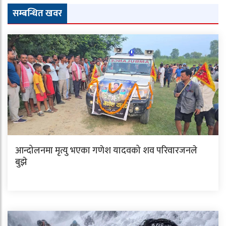
सम्बन्धित खवर
आन्दोलनमा मृत्यु भएका गणेश यादवको शव परिवारजनले
बुझे