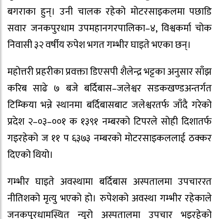
बगराका हुन्। उनी चालक रहेको मोटरसाइकलमा पछाडि
सवार जनकपुरधाम उपमहानगरपालिका–४, विश्वकर्मा चोक
निवासी ३२ वर्षीय रुपेश भगत गम्भीर घाइते भएका छन्।
महोत्तरी प्रहरीका प्रवक्ता डिएसपी शैलेन्द्र भट्टका अनुसार साँझ
करिब साढे ७ बजे बर्दिबास–जलेश्वर सडकखण्डअन्तर्गत
टिम्किया भन्ने स्थानमा बर्दिबासबाट जलेश्वरतर्फ जाँदै गरेको
प्रदेश २–०३–००१ क १३९१ नम्बरको टिपरले सोही दिशातर्फ
गइरहेको ज ११ प ६३७३ नम्बरको मोटरसाइकललाई ठक्कर
दिएको थियो।
गम्भीर घाइते अवस्थामा बर्दिबास अस्पतालमा उपचाररत
नीतिशको मृत्यु भएको हो। रुपेशको अवस्था गम्भीर रहेकाले
जनकपुरधामस्थित न्युरो अस्पतालमा उपचार भइरहेको