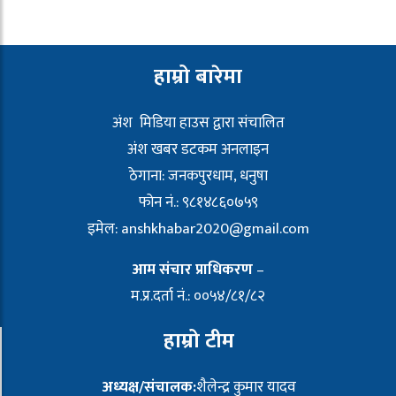
हाम्रो बारेमा
अंश मिडिया हाउस द्वारा संचालित
अंश खबर डटकम अनलाइन
ठेगाना: जनकपुरधाम, धनुषा
फोन नं.: ९८१४८६०७५९
इमेल:
anshkhabar2020@gmail.com
आम संचार प्राधिकरण
–
म.प्र.दर्ता नं.: ००५४/८१/८२
हाम्रो टीम
अध्यक्ष/संचालक:
शैलेन्द्र कुमार यादव