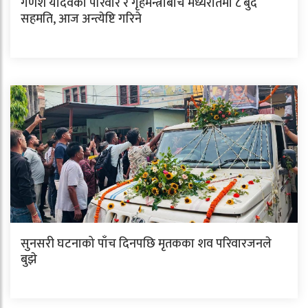
गणेश यादवको परिवार र गृहमन्त्रीबीच मध्यरातमा ८ बुँदे
सहमति, आज अन्त्येष्टि गरिने
सुनसरी घटनाको पाँच दिनपछि मृतकका शव परिवारजनले
बुझे