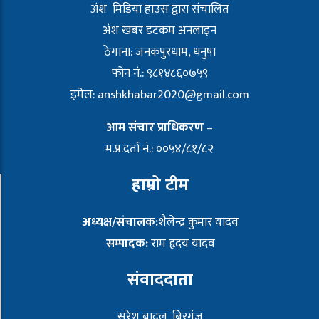
अंश मिडिया हाउस द्वारा संचालित
अंश खबर डटकम अनलाइन
ठेगाना: जनकपुरधाम, धनुषा
फोन नं.: ९८१४८६०७५९
इमेल:
anshkhabar2020@gmail.com
आम संचार प्राधिकरण
–
म.प्र.दर्ता नं.: ००५४/८१/८२
हाम्रो टीम
अध्यक्ष/संचालक:
शैलेन्द्र कुमार यादव
सम्पादक:
राम हृदय यादव
संवाददाता
सुरेश बादल, बिरगंज