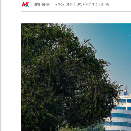
२०८२ असार ३१, मंगलवार १७:५४
अंश खबर