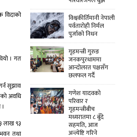
परिवारजनले बुझे
निक विदाको
विश्वकीर्तिमानी नेपाली
पर्वतारोही निर्मल
पुर्जाको निधन
गृहमन्त्री गुरुङ
थियो । गत
जनकपुरधाममा
आन्दोलरत पक्षसँग
छलफल गर्दै
र्न सुझाव
गणेश यादवको
ालनको अवधि
परिवार र
 ।
गृहमन्त्रीबीच
मध्यरातमा ८ बुँदे
३३ लाख ९३
सहमति, आज
अन्त्येष्टि गरिने
 (भवन तथा