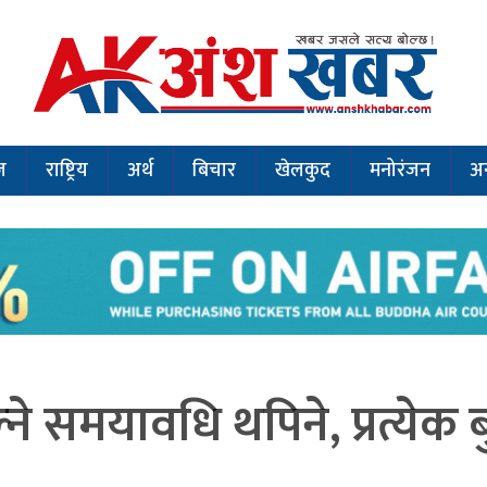
ज
राष्ट्रिय
अर्थ
बिचार
खेलकुद
मनोरंजन
अन
े समयावधि थपिने, प्रत्येक बु