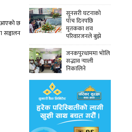
सुनसरी घटनाको
पाँच दिनपछि
दै आएको छ
मृतकका शव
ा सञ्चालन
परिवारजनले बुझे
जनकपुरधाममा भोलि
सद्भाव र्‍याली
निकालिने