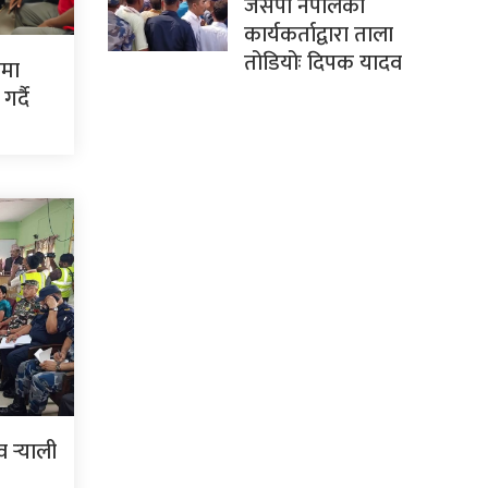
जसपा नेपालका
कार्यकर्ताद्वारा ताला
तोडियोः दिपक यादव
ममा
र्दै
र्‍याली