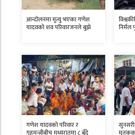
आन्दोलनमा मृत्यु भएका गणेश
विश्वकी
यादवको शव परिवारजनले बुझे
निर्मल 
गणेश यादवको परिवार र
सुनसरी
गृहमन्त्रीबीच मध्यरातमा ८ बुँदे
मृतकका