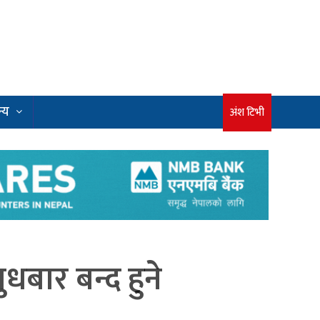
्य
अंश टिभी
धबार बन्द हुने