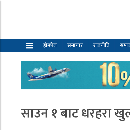
होमपेज
समाचार
राजनीति
समा
साउन १ बाट धरहरा खुल्न