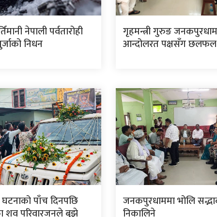
र्तिमानी नेपाली पर्वतारोही
गृहमन्त्री गुरुङ जनकपुरधा
पुर्जाको निधन
आन्दोलरत पक्षसँग छलफल ग
 घटनाको पाँच दिनपछि
जनकपुरधाममा भोलि सद्भाव 
 शव परिवारजनले बुझे
निकालिने