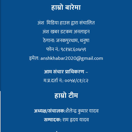
हाम्रो बारेमा
अंश मिडिया हाउस द्वारा संचालित
अंश खबर डटकम अनलाइन
ठेगाना: जनकपुरधाम, धनुषा
फोन नं.: ९८१४८६०७५९
इमेल:
anshkhabar2020@gmail.com
आम संचार प्राधिकरण
–
म.प्र.दर्ता नं.: ००५४/८१/८२
हाम्रो टीम
अध्यक्ष/संचालक:
शैलेन्द्र कुमार यादव
सम्पादक:
राम हृदय यादव