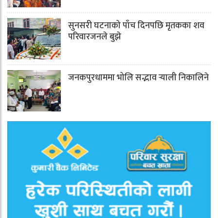
सुनसरी घटनाको पाँच दिनपछि मृतकका शव
परिवारजनले बुझे
जनकपुरधाममा भोलि सद्भाव र्‍याली निकालिने