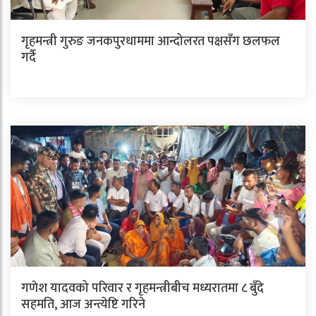
गृहमन्त्री गुरुङ जनकपुरधाममा आन्दोलरत पक्षसँग छलफल
गर्दै
गणेश यादवको परिवार र गृहमन्त्रीबीच मध्यरातमा ८ बुँदे
सहमति, आज अन्त्येष्टि गरिने