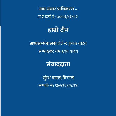
आम संचार प्राधिकरण
–
म.प्र.दर्ता नं.: ००५४/८१/८२
हाम्रो टीम
अध्यक्ष/संचालक:
शैलेन्द्र कुमार यादव
सम्पादक:
राम हृदय यादव
संवाददाता
सुरेश बादल, बिरगंज
सम्पर्क नं.: ९७५१२३२८१४