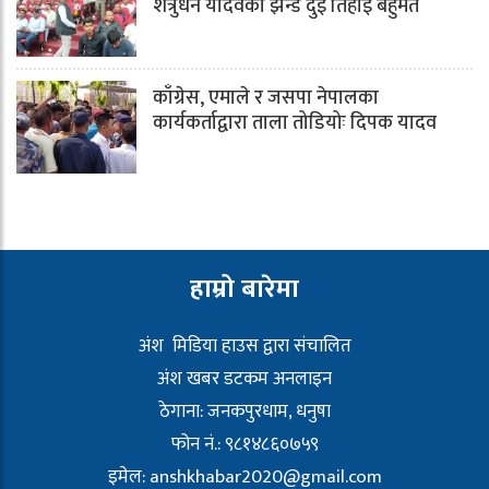
शत्रुधन यादवको झन्डै दुई तिहाई बहुमत
काँग्रेस, एमाले र जसपा नेपालका
कार्यकर्ताद्वारा ताला तोडियोः दिपक यादव
हाम्रो बारेमा
अंश मिडिया हाउस द्वारा संचालित
अंश खबर डटकम अनलाइन
ठेगाना: जनकपुरधाम, धनुषा
फोन नं.: ९८१४८६०७५९
इमेल:
anshkhabar2020@gmail.com