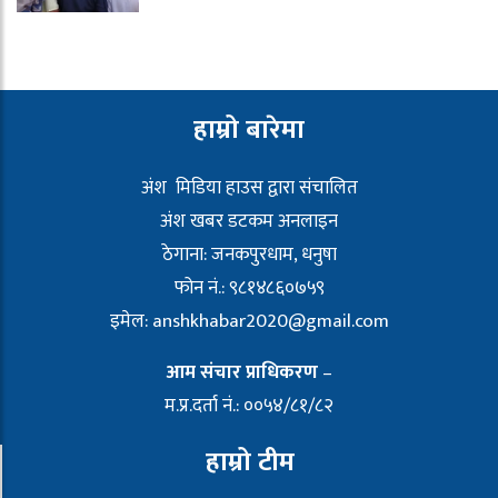
हाम्रो बारेमा
अंश मिडिया हाउस द्वारा संचालित
अंश खबर डटकम अनलाइन
ठेगाना: जनकपुरधाम, धनुषा
फोन नं.: ९८१४८६०७५९
इमेल:
anshkhabar2020@gmail.com
आम संचार प्राधिकरण
–
म.प्र.दर्ता नं.: ००५४/८१/८२
हाम्रो टीम