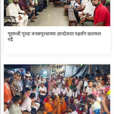
गृहमन्त्री गुरुङ जनकपुरधाममा आन्दोलरत पक्षसँग छलफल
गर्दै