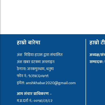
हाम्रो बारेमा
हाम्रो ट
अंश मिडिया हाउस द्वारा संचालित
अध्यक्ष/स
अंश खबर डटकम अनलाइन
सम्पादक:
र
ठेगाना: जनकपुरधाम, धनुषा
फोन नं.: ९८१४८६०७५९
इमेल:
anshkhabar2020@gmail.com
आम संचार प्राधिकरण
–
म.प्र.दर्ता नं.: ००५४/८१/८२