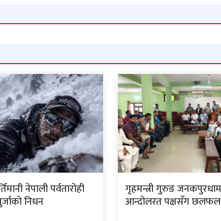
र्तिमानी नेपाली पर्वतारोही
गृहमन्त्री गुरुङ जनकपुरधा
पुर्जाको निधन
आन्दोलरत पक्षसँग छलफल ग