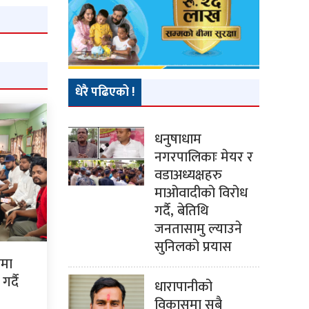
धेरै पढिएको !
धनुषाधाम
नगरपालिकाः मेयर र
वडाअध्यक्षहरु
माओवादीको विरोध
गर्दै, बेतिथि
जनतासामु ल्याउने
सुनिलको प्रयास
ममा
र्दै
धारापानीको
विकासमा सबै