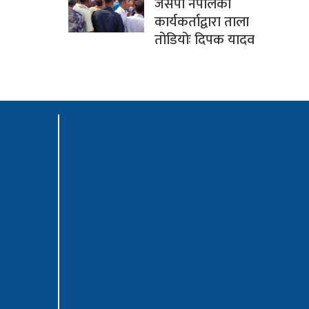
जसपा नेपालका
कार्यकर्ताद्वारा ताला
तोडियोः दिपक यादव