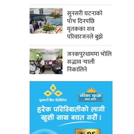
सुनसरी घटनाको
पाँच दिनपछि
मृतकका शव
परिवारजनले बुझे
जनकपुरधाममा भोलि
सद्भाव र्‍याली
निकालिने