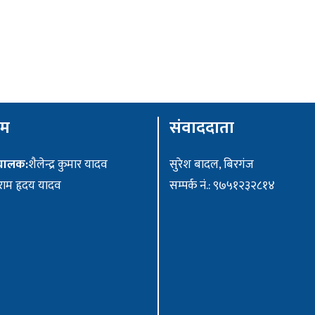
ीम
संवाददाता
ंचालक:
शैलेन्द्र कुमार यादव
सुरेश बादल, बिरगंज
ाम हृदय यादव
सम्पर्क नं.: ९७५१२३२८१४