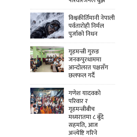
परिवारजनले बुझे
विश्वकीर्तिमानी नेपाली
पर्वतारोही निर्मल
पुर्जाको निधन
गृहमन्त्री गुरुङ
जनकपुरधाममा
आन्दोलरत पक्षसँग
छलफल गर्दै
गणेश यादवको
परिवार र
गृहमन्त्रीबीच
मध्यरातमा ८ बुँदे
सहमति, आज
अन्त्येष्टि गरिने