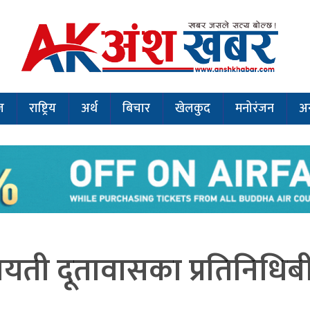
ज
राष्ट्रिय
अर्थ
बिचार
खेलकुद
मनोरंजन
अन
लायती दूतावासका प्रतिनिधिब