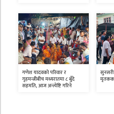
गणेश यादवको परिवार र
सुनसरी
गृहमन्त्रीबीच मध्यरातमा ८ बुँदे
मृतकका
सहमति, आज अन्त्येष्टि गरिने