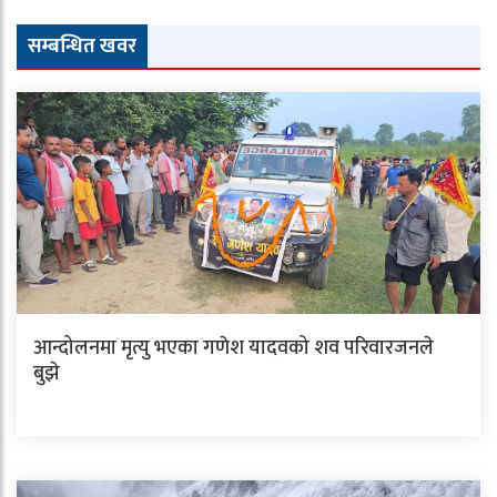
सम्बन्धित खवर
आन्दोलनमा मृत्यु भएका गणेश यादवको शव परिवारजनले
बुझे