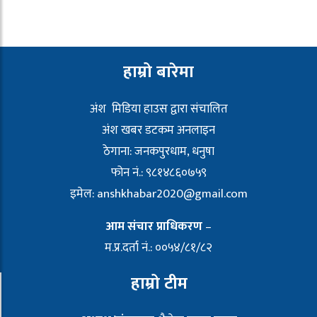
हाम्रो बारेमा
अंश मिडिया हाउस द्वारा संचालित
अंश खबर डटकम अनलाइन
ठेगाना: जनकपुरधाम, धनुषा
फोन नं.: ९८१४८६०७५९
इमेल:
anshkhabar2020@gmail.com
आम संचार प्राधिकरण
–
म.प्र.दर्ता नं.: ००५४/८१/८२
हाम्रो टीम