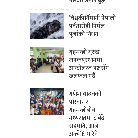
परिवारजनले बुझे
विश्वकीर्तिमानी नेपाली
पर्वतारोही निर्मल
पुर्जाको निधन
गृहमन्त्री गुरुङ
जनकपुरधाममा
आन्दोलरत पक्षसँग
छलफल गर्दै
गणेश यादवको
परिवार र
गृहमन्त्रीबीच
मध्यरातमा ८ बुँदे
सहमति, आज
अन्त्येष्टि गरिने