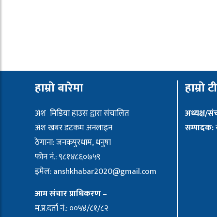
हाम्रो बारेमा
हाम्रो ट
अंश मिडिया हाउस द्वारा संचालित
अध्यक्ष/स
अंश खबर डटकम अनलाइन
सम्पादक:
र
ठेगाना: जनकपुरधाम, धनुषा
फोन नं.: ९८१४८६०७५९
इमेल:
anshkhabar2020@gmail.com
आम संचार प्राधिकरण
–
म.प्र.दर्ता नं.: ००५४/८१/८२