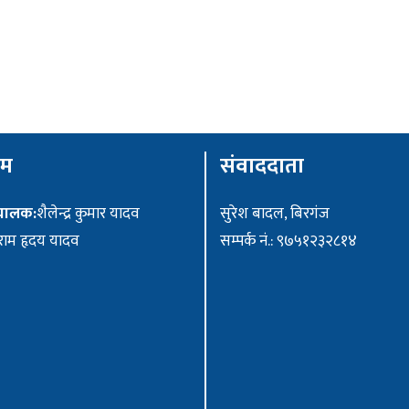
ीम
संवाददाता
ंचालक:
शैलेन्द्र कुमार यादव
सुरेश बादल, बिरगंज
ाम हृदय यादव
सम्पर्क नं.: ९७५१२३२८१४