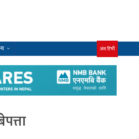
्य
अंश टिभी
ेपत्ता