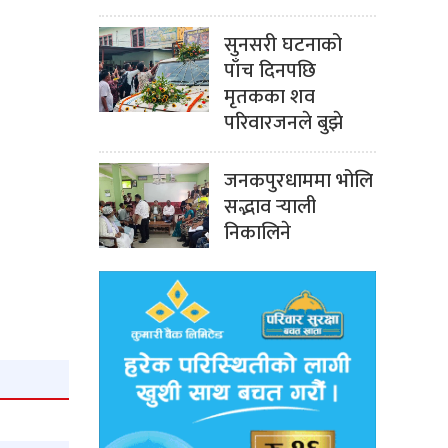
सुनसरी घटनाको
पाँच दिनपछि
मृतकका शव
परिवारजनले बुझे
जनकपुरधाममा भोलि
सद्भाव र्‍याली
निकालिने