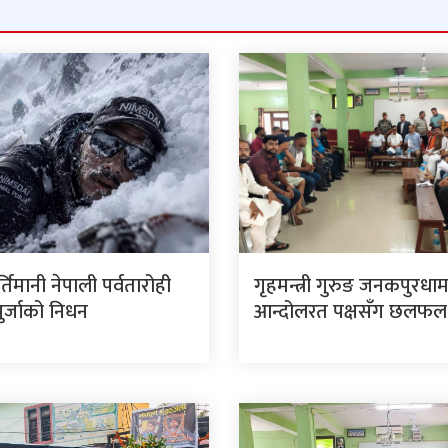
र्तिमानी नेपाली पर्वतारोही
गृहमन्त्री गुरुङ जनकपुरधा
पुर्जाको निधन
आन्दोलरत पक्षसँग छलफल ग