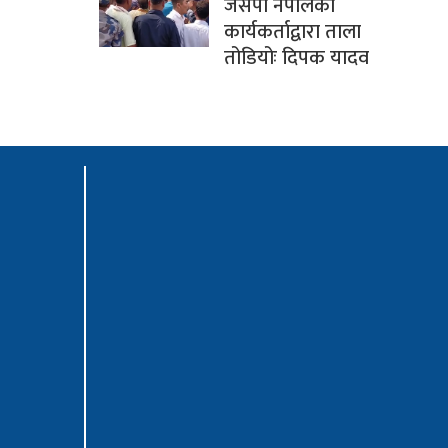
जसपा नेपालका
कार्यकर्ताद्वारा ताला
तोडियोः दिपक यादव