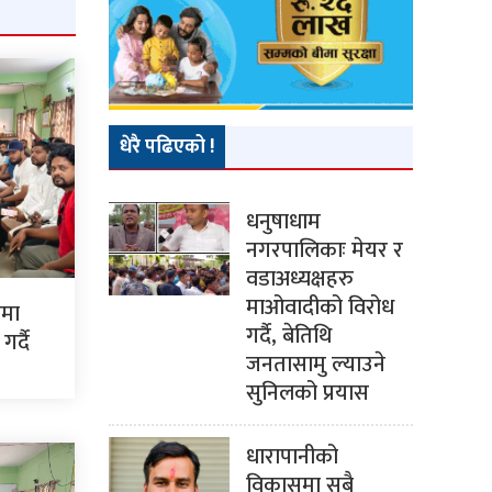
धेरै पढिएको !
धनुषाधाम
नगरपालिकाः मेयर र
वडाअध्यक्षहरु
माओवादीको विरोध
ममा
गर्दै, बेतिथि
र्दै
जनतासामु ल्याउने
सुनिलको प्रयास
धारापानीको
विकासमा सबै