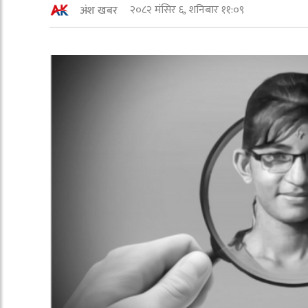
२०८२ मंसिर ६, शनिबार ११:०९
अंश खबर