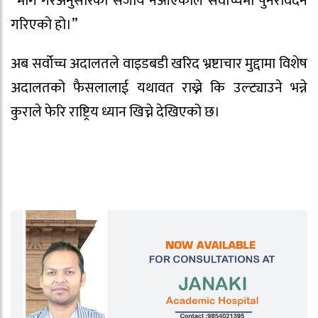
“माग गरेअनुसारको सजाय नआएकाले सर्वोच्चमा पुनरावेदन
गरिएको हो।”
अब सर्वोच्च अदालतले वाइडबडी खरिद भ्रष्टाचार मुद्दामा विशेष
अदालतको फैसलालाई यथावत राख्ने कि उल्ट्याउने भन्ने
कुराले फेरि राष्ट्रिय ध्यान खिच्ने देखिएको छ।