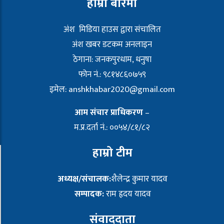
हाम्रो बारेमा
अंश मिडिया हाउस द्वारा संचालित
अंश खबर डटकम अनलाइन
ठेगाना: जनकपुरधाम, धनुषा
फोन नं.: ९८१४८६०७५९
इमेल:
anshkhabar2020@gmail.com
आम संचार प्राधिकरण
–
म.प्र.दर्ता नं.: ००५४/८१/८२
हाम्रो टीम
अध्यक्ष/संचालक:
शैलेन्द्र कुमार यादव
सम्पादक:
राम हृदय यादव
संवाददाता