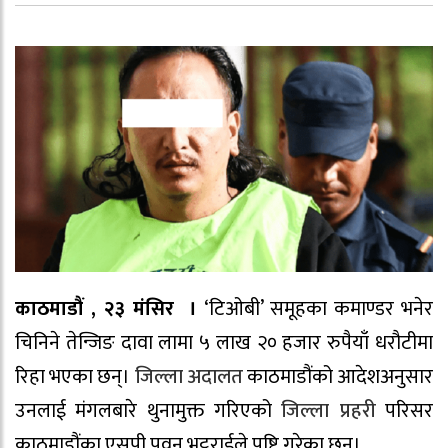
काठमाडौं , २३ मंसिर ।
‘टिओबी’ समूहका कमाण्डर भनेर
चिनिने तेन्जिङ दावा लामा ५ लाख २० हजार रुपैयाँ धरौटीमा
रिहा भएका छन्।
जिल्ला अदालत
काठमाडौंको आदेशअनुसार
उनलाई मंगलबारे थुनामुक्त गरिएको
जिल्ला प्रहरी
परिसर
काठमाडौंका एसपी पवन भट्टराईले पुष्टि गरेका छन्।