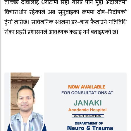
तेन्जिङ दावालाई धरौटीमा रिहा गरिए पनि मुद्दा अदालतमा
विचाराधीन रहेकाले अब सुनुवाइका क्रममा दोष–निर्दोषको
टुंगो लाग्नेछ। सार्वजनिक स्थलमा डर–त्रास फैलाउने गतिविधि
रोक्न प्रहरी प्रशासनले आवश्यक कडाइ गर्ने बताइएको छ।