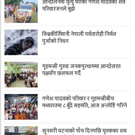
आन्दोलनमा मृत्यु भएका गणेश यादवको शव
परिवारजनले बुझे
विश्वकीर्तिमानी नेपाली पर्वतारोही निर्मल
पुर्जाको निधन
गृहमन्त्री गुरुङ जनकपुरधाममा आन्दोलरत
पक्षसँग छलफल गर्दै
गणेश यादवको परिवार र गृहमन्त्रीबीच
मध्यरातमा ८ बुँदे सहमति, आज अन्त्येष्टि गरिने
सुनसरी घटनाको पाँच दिनपछि मृतकका शव