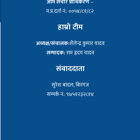
आम संचार प्राधिकरण
–
म.प्र.दर्ता नं.: ००५४/८१/८२
हाम्रो टीम
अध्यक्ष/संचालक:
शैलेन्द्र कुमार यादव
सम्पादक:
राम हृदय यादव
संवाददाता
सुरेश बादल, बिरगंज
सम्पर्क नं.: ९७५१२३२८१४