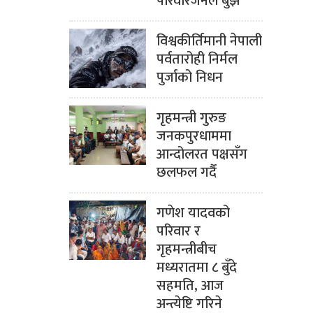
परिवारजनले बुझे
विश्वकीर्तिमानी नेपाली
पर्वतारोही निर्मल
पुर्जाको निधन
गृहमन्त्री गुरुङ
जनकपुरधाममा
आन्दोलरत पक्षसँग
छलफल गर्दै
गणेश यादवको
परिवार र
गृहमन्त्रीबीच
मध्यरातमा ८ बुँदे
सहमति, आज
अन्त्येष्टि गरिने