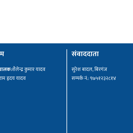
ीम
संवाददाता
ंचालक:
शैलेन्द्र कुमार यादव
सुरेश बादल, बिरगंज
ाम हृदय यादव
सम्पर्क नं.: ९७५१२३२८१४