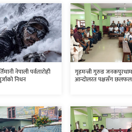
र्तिमानी नेपाली पर्वतारोही
गृहमन्त्री गुरुङ जनकपुरधा
पुर्जाको निधन
आन्दोलरत पक्षसँग छलफल ग