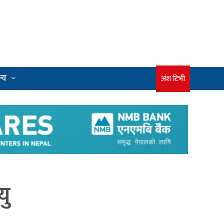
्य
अंश टिभी
यु