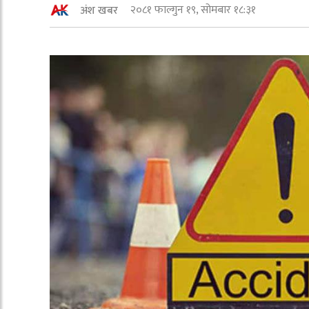
२०८१ फाल्गुन १९, सोमबार १८:३१
अंश खबर