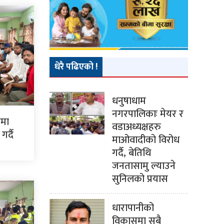
धेरै पढिएको !
धनुषाधाम
नगरपालिकाः मेयर र
ममा
वडाअध्यक्षहरु
र्दै
माओवादीको विरोध
गर्दै, बेतिथि
जनतासामु ल्याउने
सुनिलको प्रयास
धारापानीको
विकासमा सबै