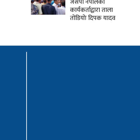
जसपा नेपालका
कार्यकर्ताद्वारा ताला
तोडियोः दिपक यादव