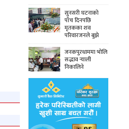
सुनसरी घटनाको
पाँच दिनपछि
मृतकका शव
परिवारजनले बुझे
जनकपुरधाममा भोलि
सद्भाव र्‍याली
निकालिने