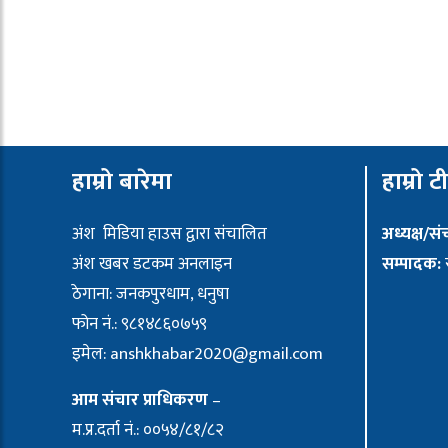
हाम्रो बारेमा
हाम्रो ट
अंश मिडिया हाउस द्वारा संचालित
अध्यक्ष/स
अंश खबर डटकम अनलाइन
सम्पादक:
र
ठेगाना: जनकपुरधाम, धनुषा
फोन नं.: ९८१४८६०७५९
इमेल:
anshkhabar2020@gmail.com
आम संचार प्राधिकरण
–
म.प्र.दर्ता नं.: ००५४/८१/८२