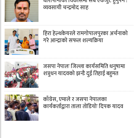
धारापानीको विकासमा सबै एकजुट हुनुपर्ने :
व्यवसायी चन्द्रमोद साह
हिरा हेल्थकेयरले रामगोपालपुरका अर्चनाको
गरे आन्द्राको सफल शल्यक्रिया
जसपा नेपालः जिल्ला कार्यसमिति धनुषामा
शत्रुधन यादवको झन्डै दुई तिहाई बहुमत
काँग्रेस, एमाले र जसपा नेपालका
कार्यकर्ताद्वारा ताला तोडियोः दिपक यादव