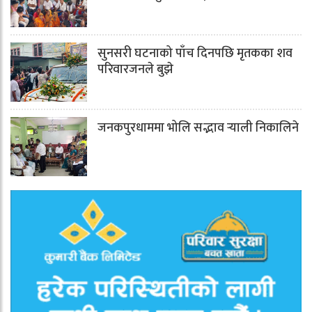
सुनसरी घटनाको पाँच दिनपछि मृतकका शव
परिवारजनले बुझे
जनकपुरधाममा भोलि सद्भाव र्‍याली निकालिने