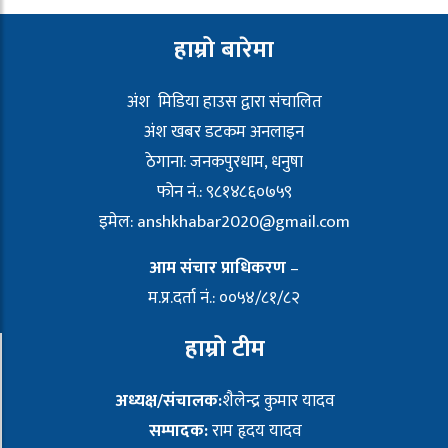
हाम्रो बारेमा
अंश मिडिया हाउस द्वारा संचालित
अंश खबर डटकम अनलाइन
ठेगाना: जनकपुरधाम, धनुषा
फोन नं.: ९८१४८६०७५९
इमेल:
anshkhabar2020@gmail.com
आम संचार प्राधिकरण
–
म.प्र.दर्ता नं.: ००५४/८१/८२
हाम्रो टीम
अध्यक्ष/संचालक:
शैलेन्द्र कुमार यादव
सम्पादक:
राम हृदय यादव