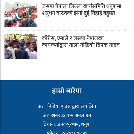
जसपा नेपालः जिल्ला कार्यसमिति धनुषामा
शत्रुधन यादवको झन्डै दुई तिहाई बहुमत
काँग्रेस, एमाले र जसपा नेपालका
कार्यकर्ताद्वारा ताला तोडियोः दिपक यादव
हाम्रो बारेमा
अंश मिडिया हाउस द्वारा संचालित
अंश खबर डटकम अनलाइन
ठेगाना: जनकपुरधाम, धनुषा
फोन नं.: ९८१४८६०७५९