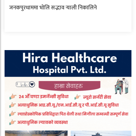
जनकपुरधाममा भोलि सद्भाव र्‍याली निकालिने