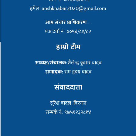
इमेल:
anshkhabar2020@gmail.com
आम संचार प्राधिकरण
–
म.प्र.दर्ता नं.: ००५४/८१/८२
हाम्रो टीम
अध्यक्ष/संचालक:
शैलेन्द्र कुमार यादव
सम्पादक:
राम हृदय यादव
संवाददाता
सुरेश बादल, बिरगंज
सम्पर्क नं.: ९७५१२३२८१४