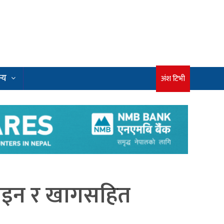
्य
अंश टिभी
िरोइन र खागसहित