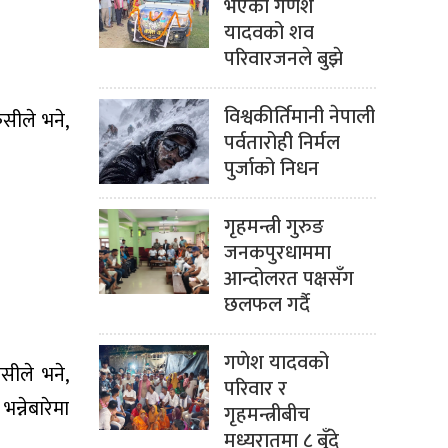
भएका गणेश
यादवको शव
परिवारजनले बुझे
विश्वकीर्तिमानी नेपाली
सीले भने,
पर्वतारोही निर्मल
पुर्जाको निधन
गृहमन्त्री गुरुङ
जनकपुरधाममा
आन्दोलरत पक्षसँग
छलफल गर्दै
गणेश यादवको
सीले भने,
परिवार र
्नेबारेमा
गृहमन्त्रीबीच
मध्यरातमा ८ बुँदे