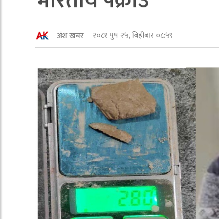
भारतीय पक्राउ
२०८१ पुष २५, बिहीबार ०८:५९
अंश खबर