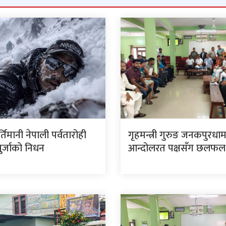
र्तिमानी नेपाली पर्वतारोही
गृहमन्त्री गुरुङ जनकपुरधा
पुर्जाको निधन
आन्दोलरत पक्षसँग छलफल ग