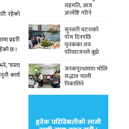
सहमति, आज
अन्त्येष्टि गरिने
ारी रहेको
सुनसरी घटनाको
पाँच दिनपछि
मा प्रहरी
मृतकका शव
हेको छ ।
परिवारजनले बुझे
ने, ‘यस्ता
जनकपुरधाममा भोलि
ुनी कार्य
सद्भाव र्‍याली
निकालिने